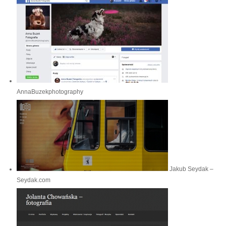
AnnaBuzekphotography
Jakub Seydak –
Seydak.com