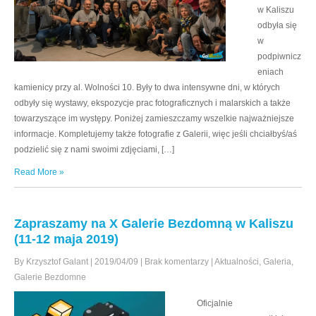
w Kaliszu
odbyła się
w
podpiwnicz
eniach
kamienicy przy al. Wolności 10. Były to dwa intensywne dni, w których
odbyły się wystawy, ekspozycje prac fotograficznych i malarskich a także
towarzyszące im występy. Poniżej zamieszczamy wszelkie najważniejsze
informacje. Kompletujemy także fotografie z Galerii, więc jeśli chciałbyś/aś
podzielić się z nami swoimi zdjęciami, […]
Read More »
Zapraszamy na X Galerie Bezdomną w Kaliszu
(11-12 maja 2019)
By Krzysztof Galant
|
2019/04/09
|
Brak komentarzy
|
Aktualności
,
Galeria
,
Galerie Bezdomne
Oficjalnie