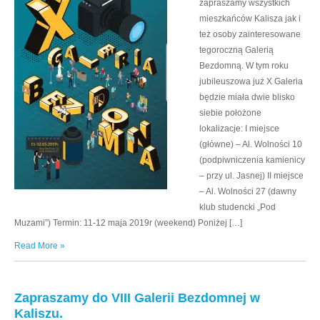
zapraszamy wszystkich
mieszkańców Kalisza jak i
też osoby zainteresowane
tegoroczną Galerią
Bezdomną. W tym roku
jubileuszowa już X Galeria
będzie miała dwie blisko
siebie położone
lokalizacje: I miejsce
(główne) – Al. Wolności 10
(podpiwniczenia kamienicy
– przy ul. Jasnej) II miejsce
– Al. Wolności 27 (dawny
klub studencki „Pod
Muzami”) Termin: 11-12 maja 2019r (weekend) Poniżej […]
Read More »
Zapraszamy do VIII Galerii Bezdomnej w
Kaliszu.