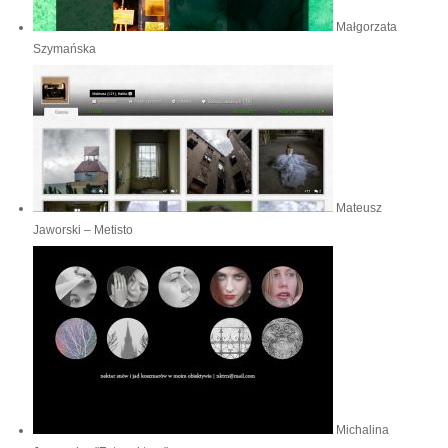
Małgorzata
Szymańska
Mateusz
Jaworski – Metisto
Michalina