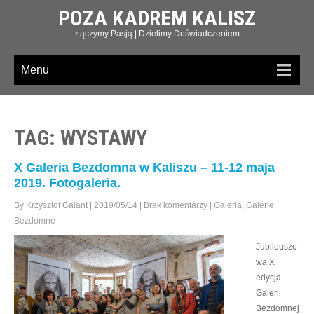
POZA KADREM KALISZ
Łączymy Pasją | Dzielimy Doświadczeniem
Menu
TAG: WYSTAWY
X Galeria Bezdomna w Kaliszu – 11-12 maja
2019. Fotogaleria.
By Krzysztof Galant
|
2019/05/14
|
Brak komentarzy
|
Galeria
,
Galerie
Bezdomne
Jubileuszo
wa X
edycja
Galerii
Bezdomnej