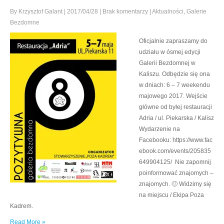
By Krzysztof Galant
|
2017/04/28
|
Brak komentarzy
|
Aktualności
,
Galerie
Bezdomne
Oficjalnie zapraszamy do
udziału w ósmej edycji
Galerii Bezdomnej w
Kaliszu. Odbędzie się ona
w dniach: 6 – 7 weekendu
majowego 2017. Wejście
główne od byłej restauracji
Adria / ul. Piekarska / Kalisz
Wydarzenie na
Facebooku: https://www.fac
ebook.com/events/205835
649904125/ Nie zapomnij
poinformować znajomych –
znajomych. 🙂 Widzimy się
na miejscu / Ekipa Poza
Kadrem.
Read More »