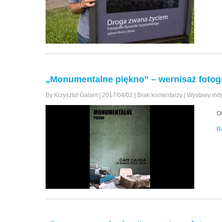
„Monumentalne piękno” – wernisaż fotogra
By Krzysztof Galant
|
2017/04/02
|
Brak komentarzy
|
Wystawy ind
O
R