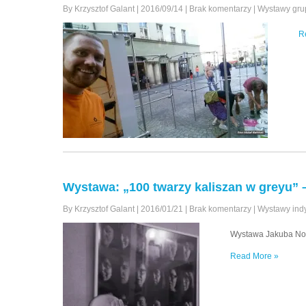
By Krzysztof Galant
|
2016/09/14
|
Brak komentarzy
|
Wystawy gr
R
Wystawa: „100 twarzy kaliszan w greyu” 
By Krzysztof Galant
|
2016/01/21
|
Brak komentarzy
|
Wystawy ind
Wystawa Jakuba Nosf
Read More »