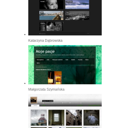
Katarzyna Dąbrowska
Małgorzata Szymańska