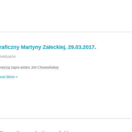
ficzny Martyny Załeckiej. 29.03.2017.
ywidualne
bejrzyj zapis wideo Joli Chowańskiej:
ead More »