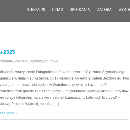
STREFA PK
O NAS
SPOTKANIA
GALERIA
WYST
a 2025
Bezdomne
,
Wykłady
,
Wystawy grupowe
aliskie Stowarzyszenie Fotograficzne Poza Kadrem im. Ryszarda Szymańskiego
rganizuje w dniach 10 września do 17 września XV edycję Galerii Bezdomnej. Tym
azem galeria mieścić się będzie w Wanatówce przy ulicy Łaziennej 6b.
dwiedzającym galerię zaprezentujemy: – indywidualne wystawy około 20 artystów
bejmujące fotografię, malarstwo i rysunek (zapraszamy kolejnych twórców!) –
ystawę Projektu Wydruki, na którą […]
ead More »