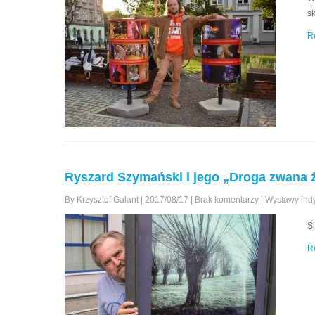
s
R
Ryszard Szymański i jego „Droga zwana 
By Krzysztof Galant
|
2017/08/17
|
Brak komentarzy
|
Wystawy ind
S
R