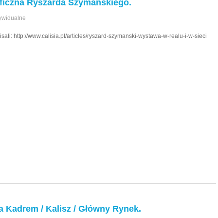
ficzna Ryszarda Szymańskiego.
ywidualne
sali: http://www.calisia.pl/articles/ryszard-szymanski-wystawa-w-realu-i-w-sieci
 Kadrem / Kalisz / Główny Rynek.