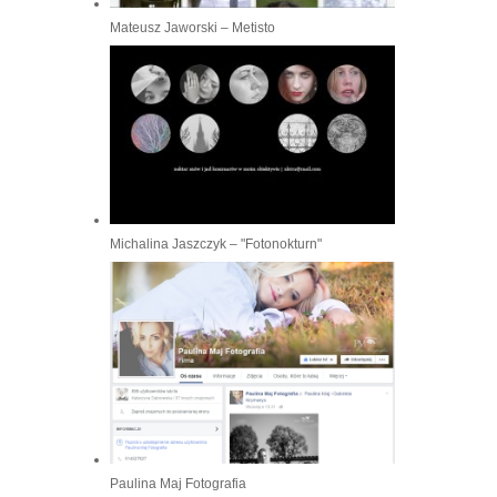
Mateusz Jaworski – Metisto
Michalina Jaszczyk – "Fotonokturn"
Paulina Maj Fotografia