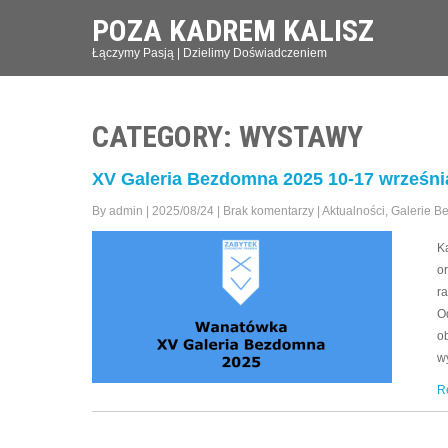
POZA KADREM KALISZ
Łączymy Pasją | Dzielimy Doświadczeniem
CATEGORY: WYSTAWY
XV Galeria Bezdomna 2025 10-17 wrześni
By admin
|
2025/08/24
|
Brak komentarzy
|
Aktualności
,
Galerie 
K
o
r
O
o
w
R