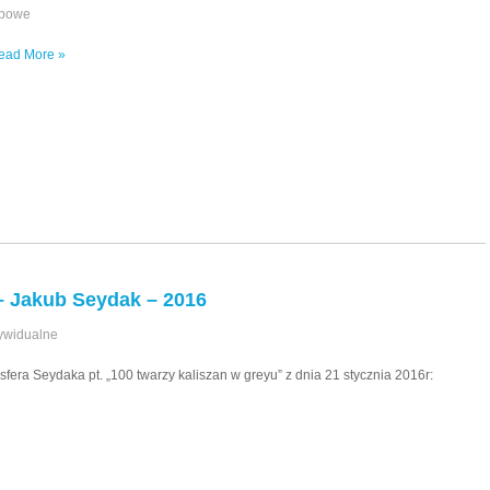
upowe
ead More »
– Jakub Seydak – 2016
ywidualne
era Seydaka pt. „100 twarzy kaliszan w greyu” z dnia 21 stycznia 2016r: