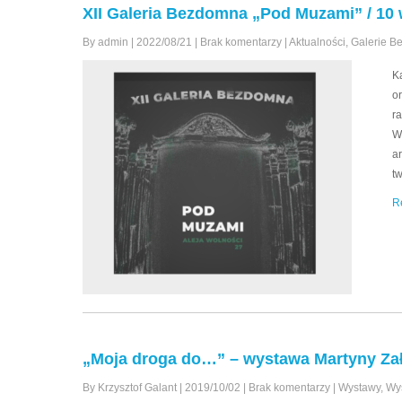
XII Galeria Bezdomna „Pod Muzami” / 10 
By admin
|
2022/08/21
|
Brak komentarzy
|
Aktualności
,
Galerie 
K
o
r
W
a
t
R
„Moja droga do…” – wystawa Martyny Załe
By Krzysztof Galant
|
2019/10/02
|
Brak komentarzy
|
Wystawy
,
Wy