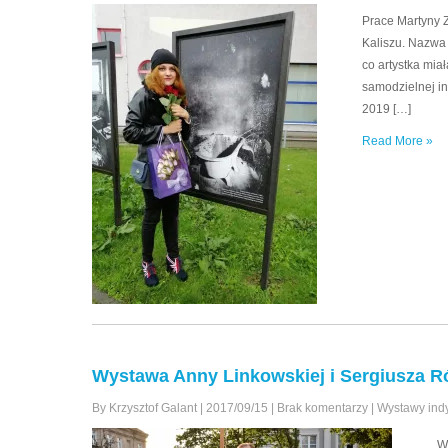
Prace Martyny Z
Kaliszu. Nazwa
co artystka mia
samodzielnej in
2019 […]
Read More »
Wystawa Anny Linkowskiej i Sergiusza Róż
By Krzysztof Galant
|
2017/09/15
|
Brak komentarzy
|
Wystawy ind
W