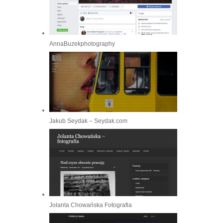
AnnaBuzekphotography
Jakub Seydak – Seydak.com
Jolanta Chowańska Fotografia