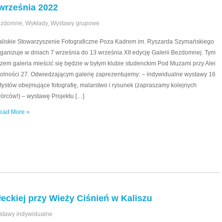
września 2022
Bezdomne
,
Wykłady
,
Wystawy grupowe
aliskie Stowarzyszenie Fotograficzne Poza Kadrem im. Ryszarda Szymańskiego
rganizuje w dniach 7 września do 13 września XII edycję Galerii Bezdomnej. Tym
azem galeria mieścić się będzie w byłym klubie studenckim Pod Muzami przy Alei
olności 27. Odwiedzającym galerię zaprezentujemy: – indywidualne wystawy 16
rtystów obejmujące fotografię, malarstwo i rysunek (zapraszamy kolejnych
wórców!) – wystawę Projektu […]
ead More »
ckiej przy Wieży Ciśnień w Kaliszu
stawy indywidualne