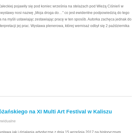
ałeckiej pojawiły się pod koniec września na stelażach pod Wieżą Ciśnień w
 wystawy nosi nazwę „Moja droga do…” co jest ewidentne podpowiedzią do tego
ła na myśli ustawiając zestawiając pracę w ten sposób. Autorka zachęca jednak do
terpretacji jej prac. Wystawa plenerowa, której wernisaż odbył się 2 października
ańskiego na XI Multi Art Festival w Kaliszu
ywidualne
ystawa jak i działania artystyczne z dnia 15 września 2017 na historycznym