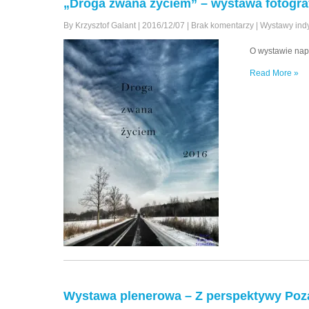
„Droga zwana życiem” – wystawa fotogra
By Krzysztof Galant
|
2016/12/07
|
Brak komentarzy
|
Wystawy ind
O wystawie napi
Read More »
Wystawa plenerowa – Z perspektywy Poza