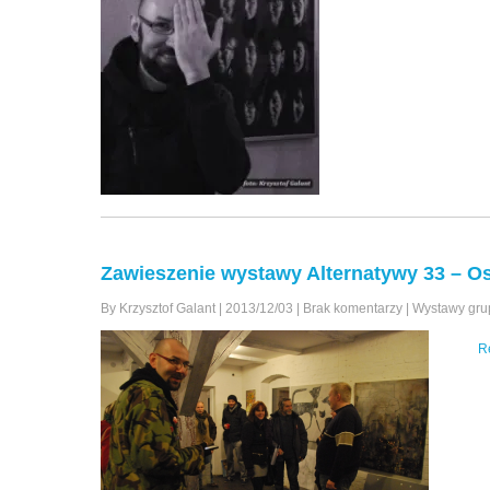
Zawieszenie wystawy Alternatywy 33 – Os
By Krzysztof Galant
|
2013/12/03
|
Brak komentarzy
|
Wystawy gr
R