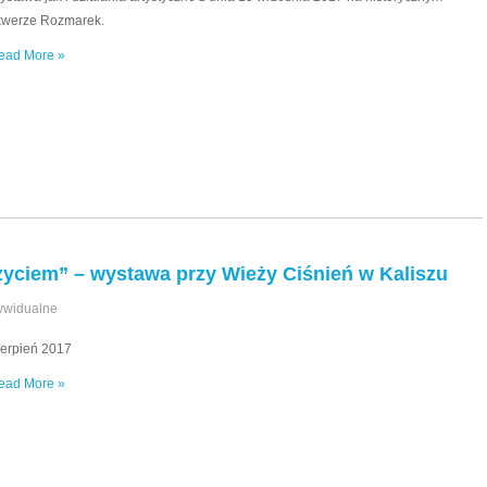
kwerze Rozmarek.
ead More »
życiem” – wystawa przy Wieży Ciśnień w Kaliszu
ywidualne
ierpień 2017
ead More »