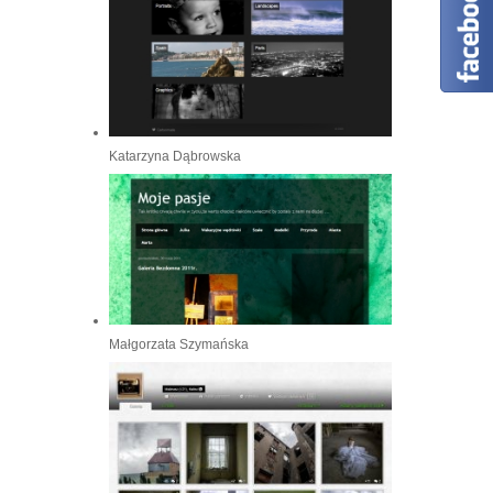
Katarzyna Dąbrowska
Małgorzata Szymańska