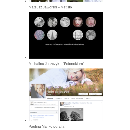
Mateusz Jaworski – Metisto
Michalina Jaszczyk – "Fotonokturn"
Paulina Maj Fotografia