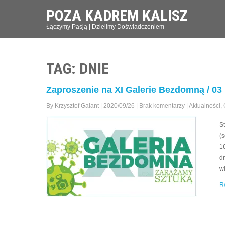
POZA KADREM KALISZ
Łączymy Pasją | Dzielimy Doświadczeniem
TAG: DNIE
Zaproszenie na XI Galerie Bezdomną / 03
By Krzysztof Galant
|
2020/09/26
|
Brak komentarzy
|
Aktualności
,
S
(
1
dn
wi
R