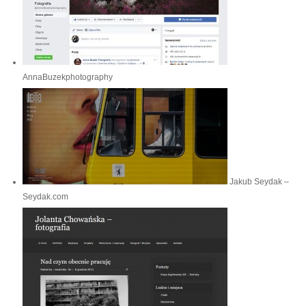
AnnaBuzekphotography
Jakub Seydak –
Seydak.com