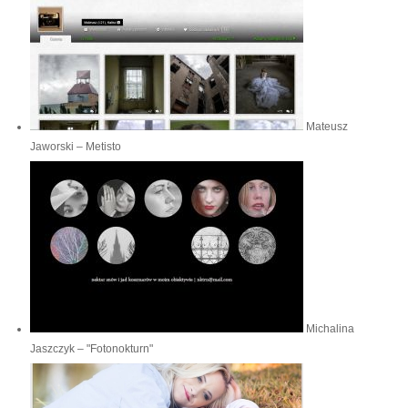
Mateusz
Jaworski – Metisto
Michalina
Jaszczyk – "Fotonokturn"