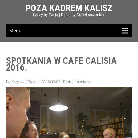
POZA KADREM KALISZ
Łączymy Pasją | Dzielimy Doświadczeniem
Menu
SPOTKANIA W CAFE CALISIA
2016.
By Krzysztof Galant
|
2016/02/03
|
Brak komentarzy