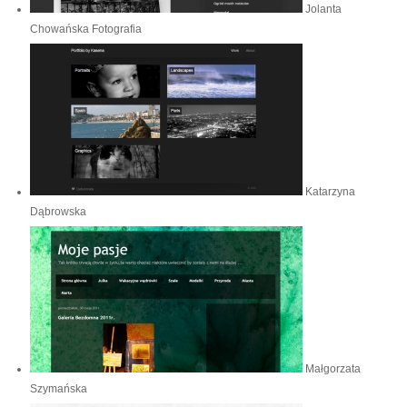
Jolanta
Chowańska Fotografia
Katarzyna
Dąbrowska
Małgorzata
Szymańska