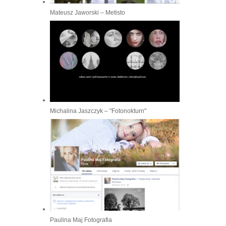
Mateusz Jaworski – Metisto
Michalina Jaszczyk – "Fotonokturn"
Paulina Maj Fotografia