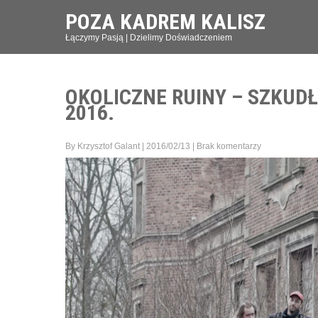
POZA KADREM KALISZ
Łączymy Pasją | Dzielimy Doświadczeniem
OKOLICZNE RUINY – SZKUDŁ
2016.
By Krzysztof Galant
|
2016/02/13
|
Brak komentarzy