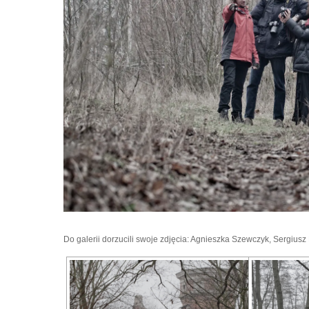
Do galerii dorzucili swoje zdjęcia: Agnieszka Szewczyk, Sergiusz 