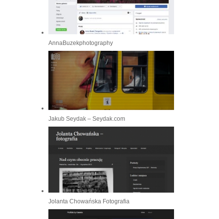
AnnaBuzekphotography
Jakub Seydak – Seydak.com
Jolanta Chowańska Fotografia