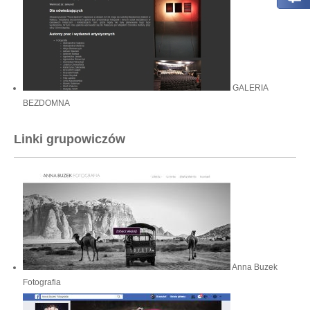
)
GALERIA
BEZDOMNA
Linki grupowiczów
Anna Buzek
Fotografia