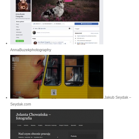
AnnaBuzekphotography
Jakub Seydak –
Seydak.com