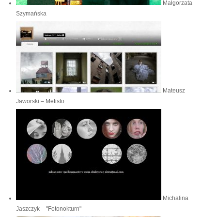
Małgorzata
Szymańska
Mateusz
Jaworski – Metisto
Michalina
Jaszczyk – "Fotonokturn"