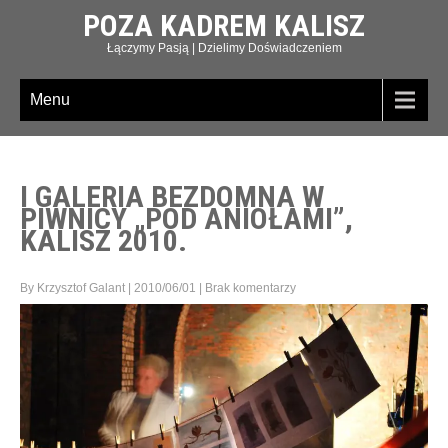
POZA KADREM KALISZ
Łączymy Pasją | Dzielimy Doświadczeniem
Menu
I GALERIA BEZDOMNA W
PIWNICY „POD ANIOŁAMI”,
KALISZ 2010.
By Krzysztof Galant
|
2010/06/01
|
Brak komentarzy