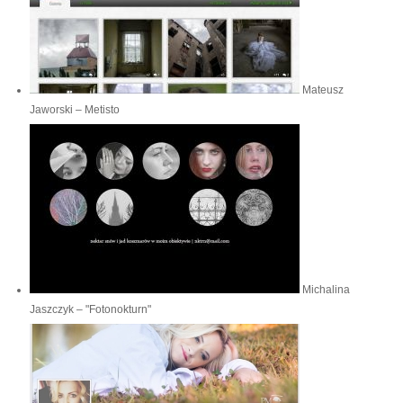
Mateusz
Jaworski – Metisto
Michalina
Jaszczyk – "Fotonokturn"