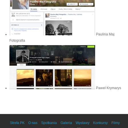
Paulina Maj
Fotografia
Paweł Krymarys
Strefa PK
O nas
Spotkania
Galeria
Wystawy
Konkursy
Filmy