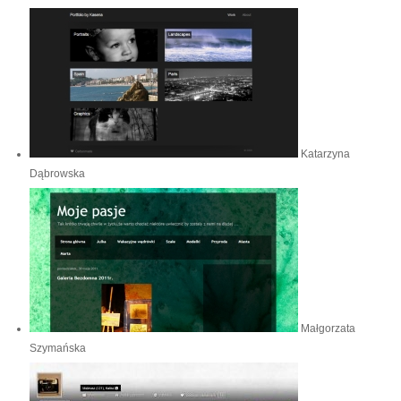
Katarzyna
Dąbrowska
Małgorzata
Szymańska