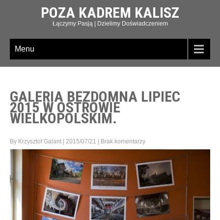
POZA KADREM KALISZ
Łączymy Pasją | Dzielimy Doświadczeniem
Menu
GALERIA BEZDOMNA LIPIEC
2015 W OSTROWIE
WIELKOPOLSKIM.
By Krzysztof Galant
|
2015/07/21
|
Brak komentarzy