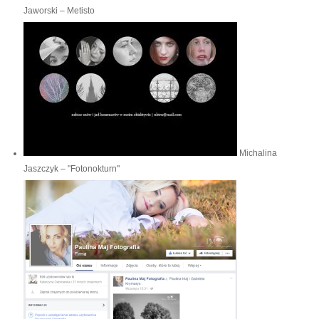
Jaworski – Metisto
Michalina
Jaszczyk – "Fotonokturn"