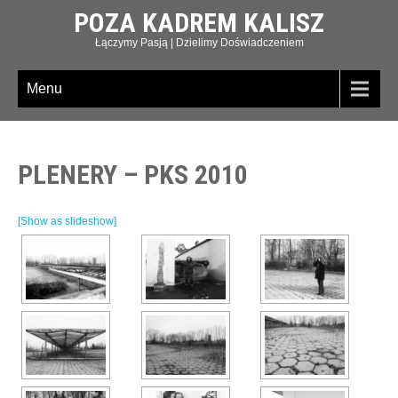
POZA KADREM KALISZ
Łączymy Pasją | Dzielimy Doświadczeniem
Menu
PLENERY – PKS 2010
[Show as slideshow]