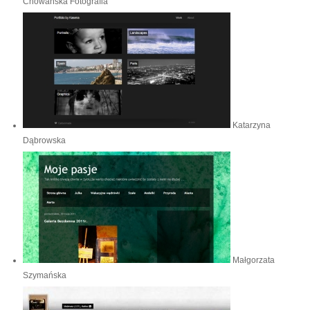
Chowańska Fotografia
Katarzyna
Dąbrowska
Małgorzata
Szymańska