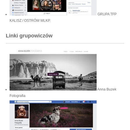
GRUPA TFP
KALISZ / OSTRÓW WLKP.
Linki grupowiczów
Anna Buzek
Fotografia