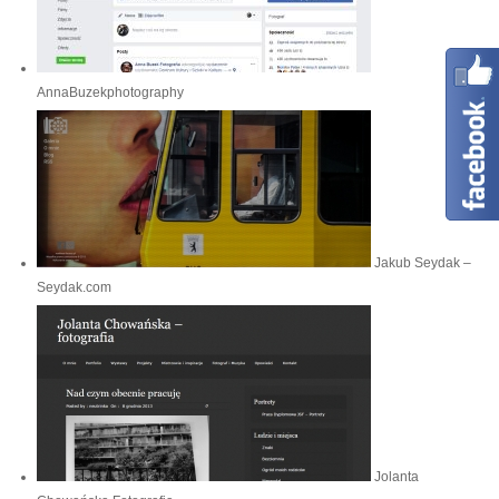
AnnaBuzekphotography
Jakub Seydak –
Seydak.com
Jolanta