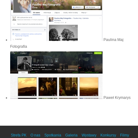
Paulina Maj
Fotografia
Paweł Krymarys
Strefa PK
O nas
Spotkania
Galeria
Wystawy
Konkursy
Filmy