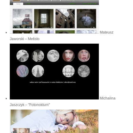
Mateusz
Jaworski – Metisto
Michalina
Jaszczyk – "Fotonokturn"